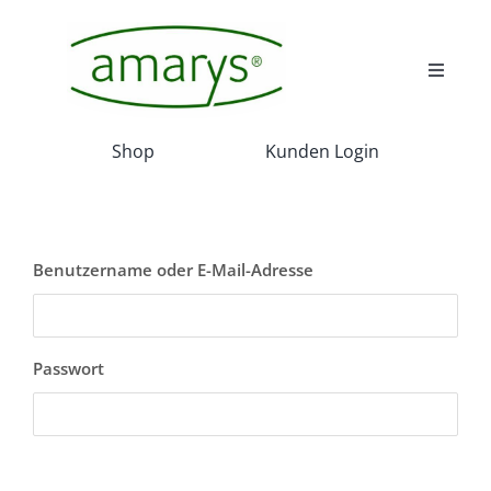
Skip
to
content
Toggle
Navigat
Wir
Shop
Kunden Login
Wissenswert
Benutzername oder E-Mail-Adresse
Akadamie
Service
Passwort
Projekte