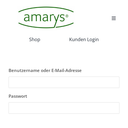
Skip
to
content
Toggle
Navigat
Wir
Shop
Kunden Login
Wissenswert
Benutzername oder E-Mail-Adresse
Akadamie
Service
Passwort
Projekte