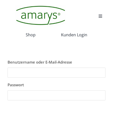
Skip
to
content
Toggle
Navigat
Wir
Shop
Kunden Login
Wissenswert
Benutzername oder E-Mail-Adresse
Akadamie
Service
Passwort
Projekte