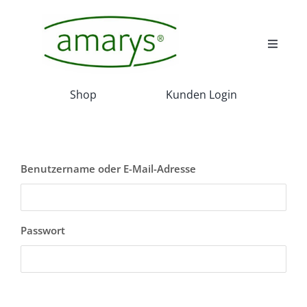
Skip
to
content
Toggle
Navigat
Wir
Shop
Kunden Login
Wissenswert
Benutzername oder E-Mail-Adresse
Akadamie
Service
Passwort
Projekte