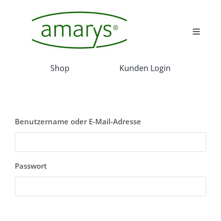
Skip
to
content
Toggle
Navigat
Wir
Shop
Kunden Login
Wissenswert
Benutzername oder E-Mail-Adresse
Akadamie
Service
Passwort
Projekte