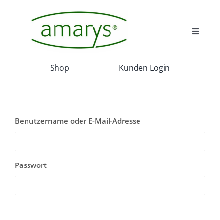
Skip
to
content
Toggle
Navigat
Wir
Shop
Kunden Login
Wissenswert
Benutzername oder E-Mail-Adresse
Akadamie
Service
Passwort
Projekte