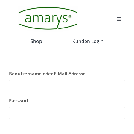
Skip
to
content
Toggle
Navigat
Wir
Shop
Kunden Login
Wissenswert
Benutzername oder E-Mail-Adresse
Akadamie
Service
Passwort
Projekte