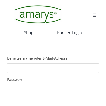
Skip
to
content
Toggle
Navigat
Wir
Shop
Kunden Login
Wissenswert
Benutzername oder E-Mail-Adresse
Akadamie
Service
Passwort
Projekte