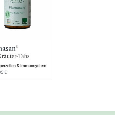
masan
®
Kräuter-Tabs
rperzellen & Immunsystem
95
€