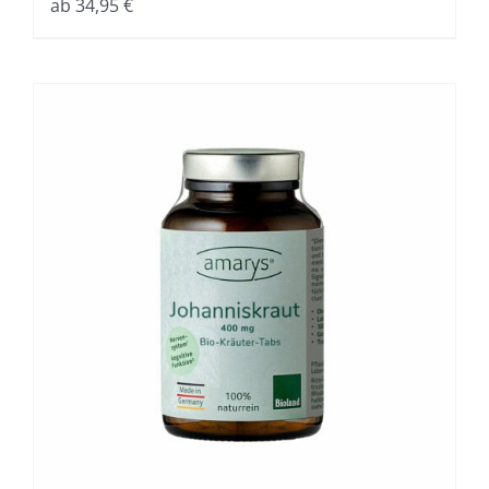
ab
34,95
€